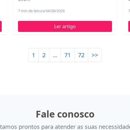
7 min de leitura
·
04/08/2026
7
Ler artigo
1
2
...
71
72
>>
Fale conosco
tamos prontos para atender as suas necessidad