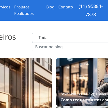
(11) 95884-
rviços
Projetos
Blog
Contato
Realizados
7878
eiros
FACHADAS, LETREIROS E LUMI
Como reduzir custos co