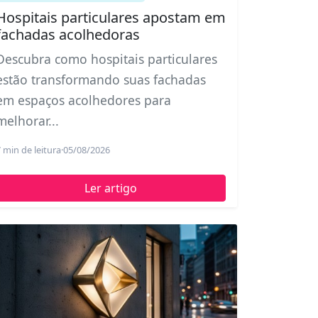
Hospitais particulares apostam em
fachadas acolhedoras
Descubra como hospitais particulares
estão transformando suas fachadas
em espaços acolhedores para
melhorar...
 min de leitura
·
05/08/2026
Ler artigo