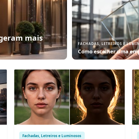
 geram mais
FACHADAS, LETREIROS E LUMI
Como escolher uma emp
Fachadas, Letreiros e Luminosos