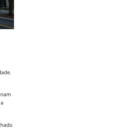
dade.
minam
 a
nhado