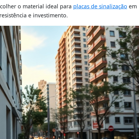
colher o material ideal para
placas de sinalização
em
resistência e investimento.