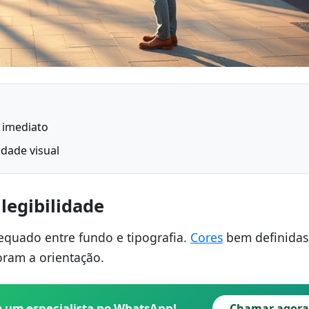
 imediato
idade visual
 legibilidade
equado entre fundo e tipografia.
Cores
bem definidas
oram a orientação.
m um especialista no WhatsApp!
Chamar agora