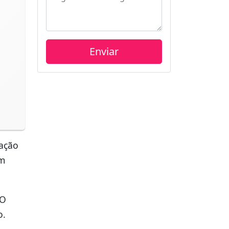
ação
am
 O
o.