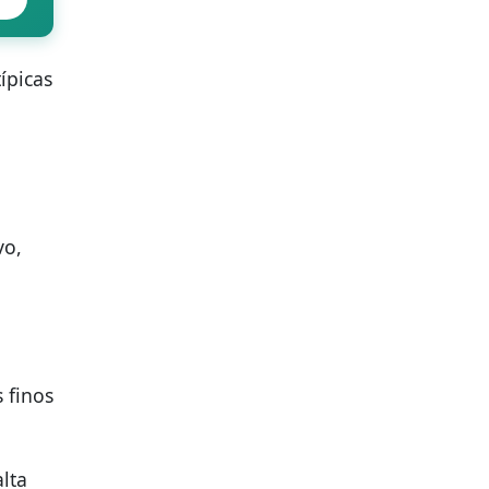
ípicas
vo,
 finos
lta