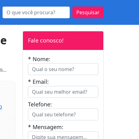
Pesquisar
de
Fale conosco!
* Nome:
i...
* Email:
Telefone:
o
* Mensagem: