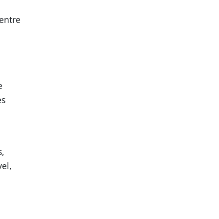
entre
a
e
es
s,
el,