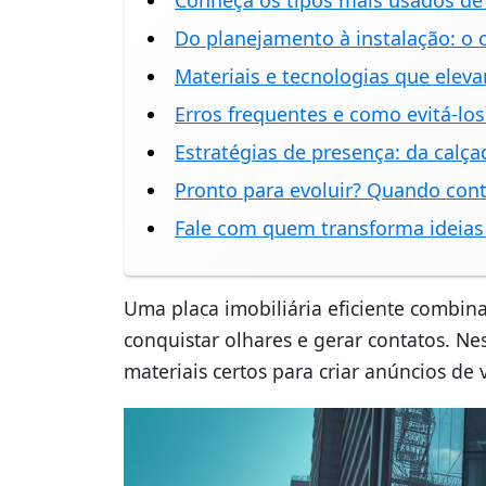
Conheça os tipos mais usados de f
Do planejamento à instalação: o 
Materiais e tecnologias que elev
Erros frequentes e como evitá-lo
Estratégias de presença: da calça
Pronto para evoluir? Quando cont
Fale com quem transforma ideia
Uma placa imobiliária eficiente combina 
conquistar olhares e gerar contatos. Nes
materiais certos para criar anúncios de