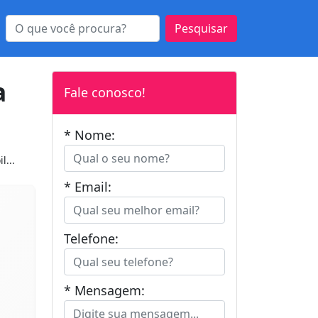
Pesquisar
a
Fale conosco!
* Nome:
l...
* Email:
Telefone:
* Mensagem: