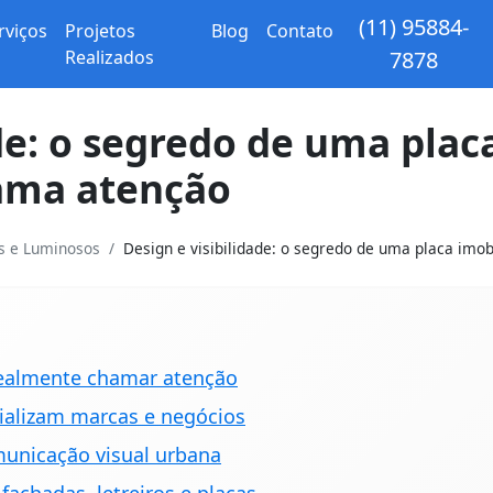
(11) 95884-
rviços
Projetos
Blog
Contato
Realizados
7878
de: o segredo de uma plac
hama atenção
os e Luminosos
Design e visibilidade: o segredo de uma placa imobi
 realmente chamar atenção
ializam marcas e negócios
unicação visual urbana