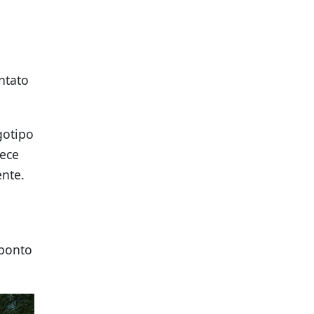
ntato
gotipo
hece
ente.
 ponto