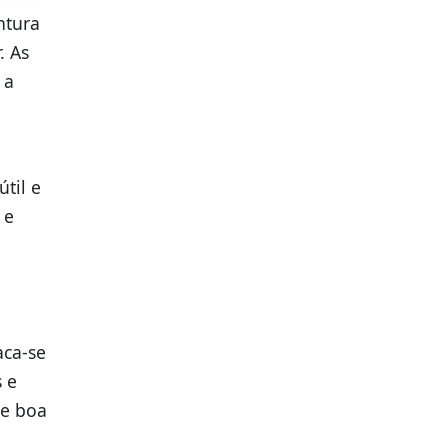
ntura
. As
 a
til e
 e
aca-se
s e
 e boa