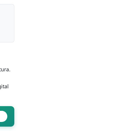
tura.
ital