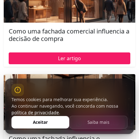
Como uma fachada comercial influencia a
decisão de compra
Ler artigo
Temos cookies para melhorar sua experiência.
Ao continuar navegando, você concorda com nossa
política de privacidade
.
Aceitar
Saiba mais
Fale Conosco
Como uma fachada influencia o