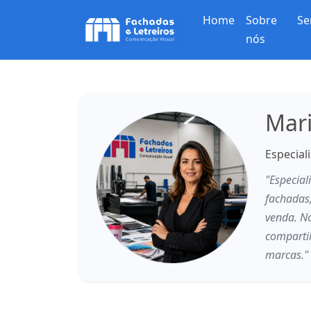
Home
Sobre
Se
nós
Mari
Especial
"Especia
fachadas
venda. No
compartil
marcas."