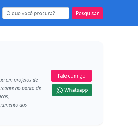
Pesquisar
Fale comigo
ua em projetos de
arcante no ponto de
Whatsapp
icas,
ionamento das