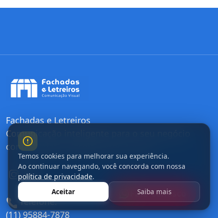
Fachadas e Letreiros
Comunicação inteligente para o seu negócio
contato@fachadaseletreiros.com.br
Temos cookies para melhorar sua experiência.
Ao continuar navegando, você concorda com nossa
política de privacidade
.
Aceitar
Saiba mais
Fale Conosco
Telefone:
(11) 95884-7878