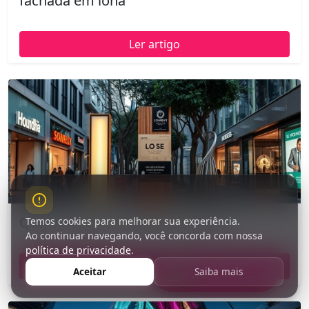
fachada em lona
Ler artigo
Quais os tipos de totens para loja
Temos cookies para melhorar sua experiência.
Ao continuar navegando, você concorda com nossa
política de privacidade
.
Ler artigo
Aceitar
Saiba mais
Fale Conosco