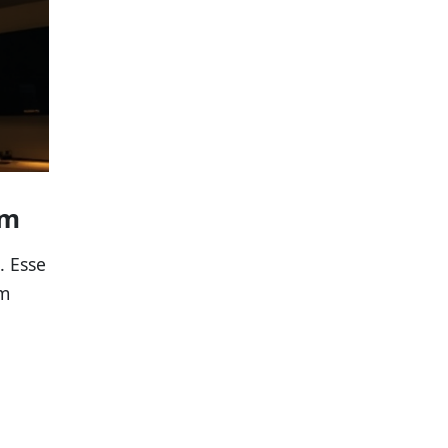
em
. Esse
m