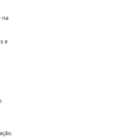
e na
s e
,
o
ação.