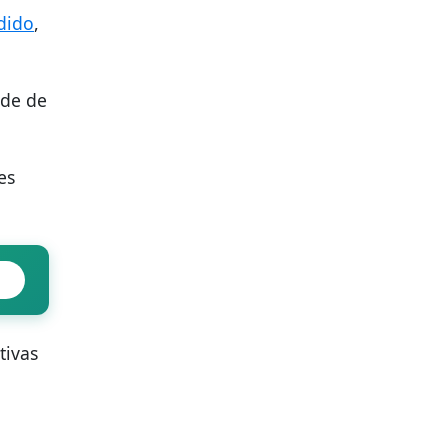
dido
,
ade de
es
tivas