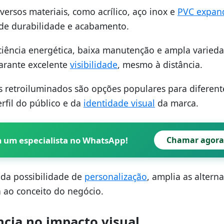
versos materiais, como acrílico, aço inox e
PVC expan
s de durabilidade e acabamento.
ciência energética, baixa manutenção e ampla varied
garante excelente
visibilidade
, mesmo à distância.
néis retroiluminados são opções populares para diferent
rfil do público e da
identidade visual
da marca.
m um especialista no WhatsApp!
Chamar agora
 da possibilidade de
personalização
, amplia as alterna
a ao conceito do negócio.
cia no impacto visual