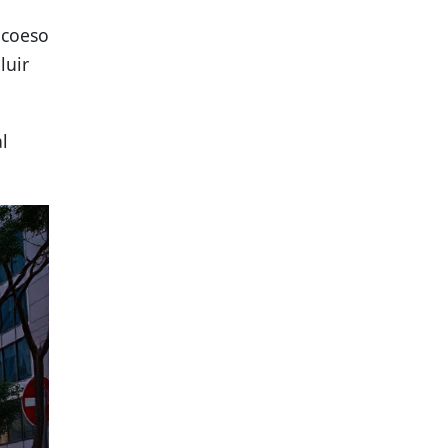
 coeso
luir
l