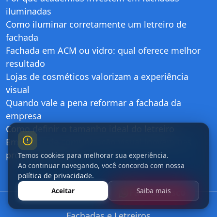
iluminadas
Como iluminar corretamente um letreiro de
fachada
Fachada em ACM ou vidro: qual oferece melhor
resultado
Lojas de cosméticos valorizam a experiência
visual
Quando vale a pena reformar a fachada da
empresa
Como definir o tamanho ideal do letreiro
Empresas de comunicação visual inovam nas
próprias fachadas
Temos cookies para melhorar sua experiência.
Ao continuar navegando, você concorda com nossa
política de privacidade
.
Aceitar
Saiba mais
Fale Conosco
Fachadas e Letreiros