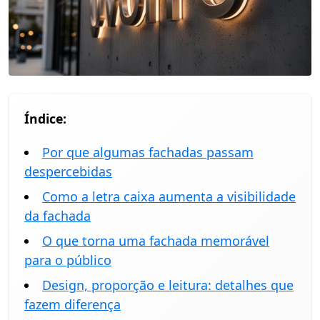
Índice:
Por que algumas fachadas passam
despercebidas
Como a letra caixa aumenta a visibilidade
da fachada
O que torna uma fachada memorável
para o público
Design, proporção e leitura: detalhes que
fazem diferença