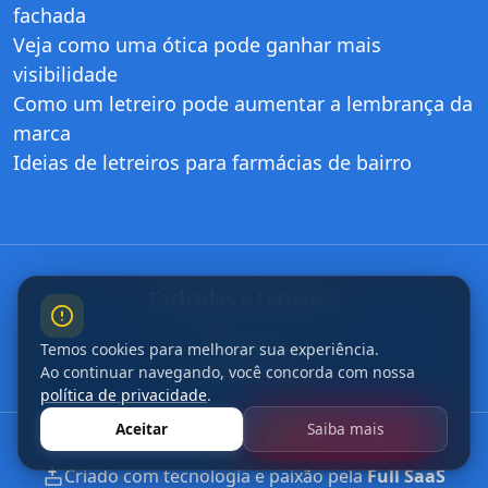
fachada
Veja como uma ótica pode ganhar mais
visibilidade
Como um letreiro pode aumentar a lembrança da
marca
Ideias de letreiros para farmácias de bairro
Fachadas e Letreiros
Temos cookies para melhorar sua experiência.
São Paulo/SP
Ao continuar navegando, você concorda com nossa
política de privacidade
.
Aceitar
Saiba mais
Fale Conosco
Criado com tecnologia e paixão pela
Full SaaS