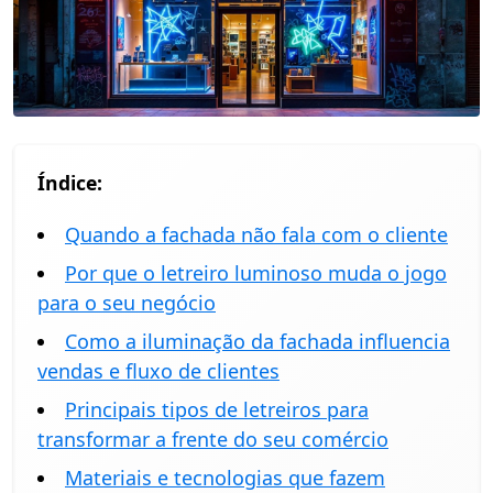
Índice:
Quando a fachada não fala com o cliente
Por que o letreiro luminoso muda o jogo
para o seu negócio
Como a iluminação da fachada influencia
vendas e fluxo de clientes
Principais tipos de letreiros para
transformar a frente do seu comércio
Materiais e tecnologias que fazem