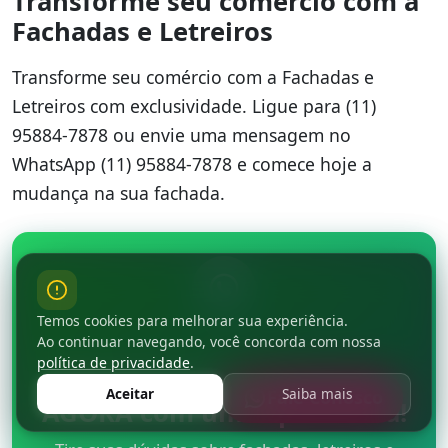
Transforme seu comércio com a
Fachadas e Letreiros
Transforme seu comércio com a Fachadas e
Letreiros com exclusividade. Ligue para (11)
95884-7878 ou envie uma mensagem no
WhatsApp (11) 95884-7878 e comece hoje a
mudança na sua fachada.
Temos cookies para melhorar sua experiência.
Ao continuar navegando, você concorda com nossa
política de privacidade
.
Não perca mais tempo: fale
Aceitar
Saiba mais
Fale Conosco
AGORA com um especialista!