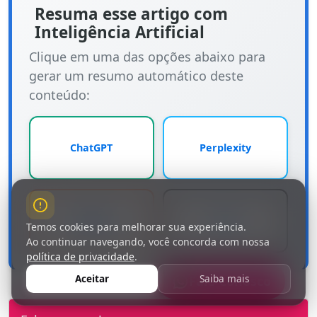
Resuma esse artigo com
Inteligência Artificial
Clique em uma das opções abaixo para
gerar um resumo automático deste
conteúdo:
ChatGPT
Perplexity
Claude
Grok
Temos cookies para melhorar sua experiência.
Ao continuar navegando, você concorda com nossa
política de privacidade
.
Aceitar
Saiba mais
Fale Conosco