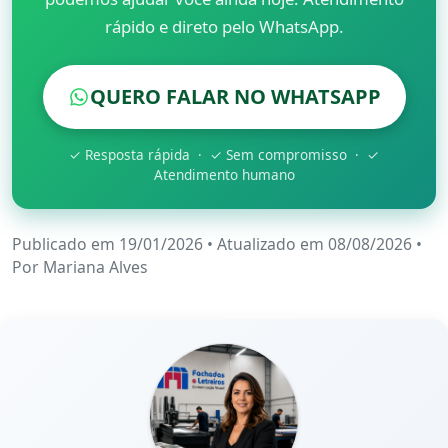
rápido e direto pelo WhatsApp.
QUERO FALAR NO WHATSAPP
✓ Resposta rápida · ✓ Sem compromisso · ✓
Atendimento humano
Publicado em 19/01/2026
•
Atualizado em 08/08/2026
•
Por
Mariana Alves