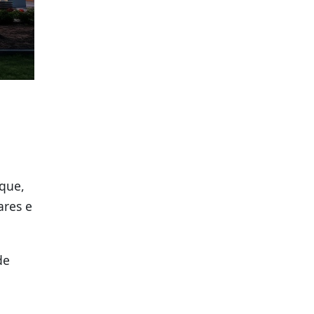
que,
ares e
de