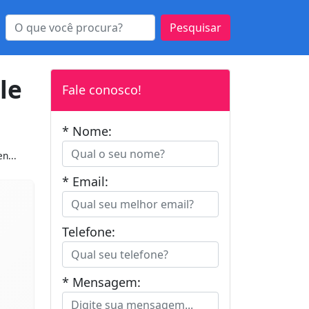
Pesquisar
le
Fale conosco!
* Nome:
n...
* Email:
Telefone:
* Mensagem: