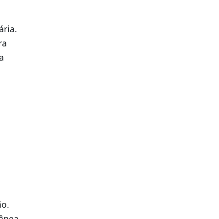
ária.
ra
a
ão.
ânea.