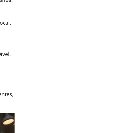
ocal.
à
ável.
entes,