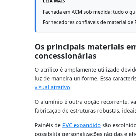
LEIA MAIS
Fachada em ACM sob medida: tudo o que
Fornecedores confiáveis de material d
Os principais materiais e
concessionárias
O acrílico é amplamente utilizado devido
luz de maneira uniforme. Essa caracterí
visual atrativo
.
O alumínio é outra opção recorrente, v
fabricação de estruturas robustas, ideai
Painéis de
PVC expandido
são escolhidos
possibilita personalizações rápidas e e