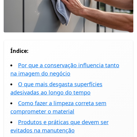
Índice:
Por que a conservação influencia tanto
na imagem do negócio
O que mais desgasta superfícies
adesivadas ao longo do tempo
Como fazer a limpeza correta sem
comprometer o material
Produtos e práticas que devem ser
evitados na manutenção