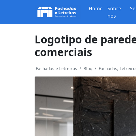
Home
Sobre
Se
nós
Logotipo de parede
comerciais
Fachadas e Letreiros
Blog
Fachadas, Letreir