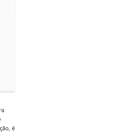
ra
e
ção, é
,