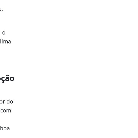
e.
a o
clima
pção
or do
u com
 boa