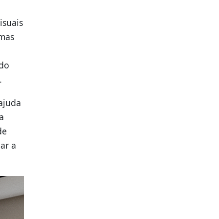
isuais
 mas
ndo
.
ajuda
a
de
ar a