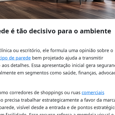
ede é tão decisivo para o ambiente
ínica ou escritório, ele formula uma opinião sobre o
tipo de parede
bem projetado ajuda a transmitir
 aos detalhes. Essa apresentação inicial gera seguran
cipalmente em segmentos como saúde, finanças, advocac
como corredores de shoppings ou ruas
comerciais
no precisa trabalhar estrategicamente a favor da mar
arede, visível desde a entrada e de pontos estratégic
om facilidade. Esse recurso reforça a memória visual e