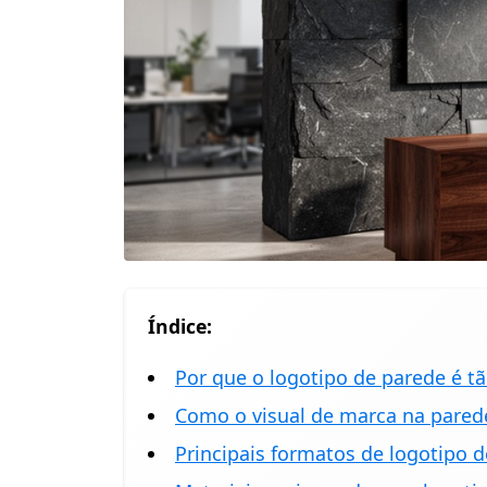
Índice:
Por que o logotipo de parede é t
Como o visual de marca na parede
Principais formatos de logotipo 