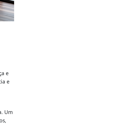
ça e
ia e
ca. Um
os,