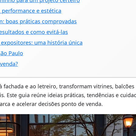
aminho para um projeto certeiro
 performance e estética
em: boas práticas comprovadas
sultados e como evitá-las
 expositores: uma história única
São Paulo
 venda?
 fachada e ao letreiro, transformam vitrines, balcões
eis. Este guia reúne ideias práticas, tendências e cuid
 marca e acelerar decisões ponto de venda.