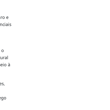
ro e
nciais
 o
ural
eio à
es,
fego