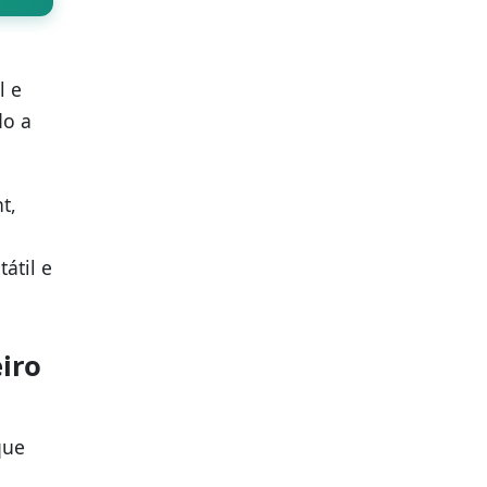
l e
do a
t,
átil e
iro
que