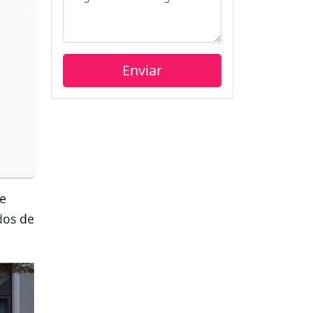
 e
ados de