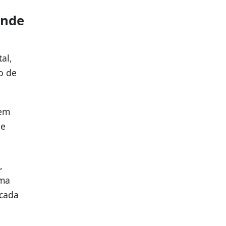
ende
al,
o de
tem
de
,
ima
 cada