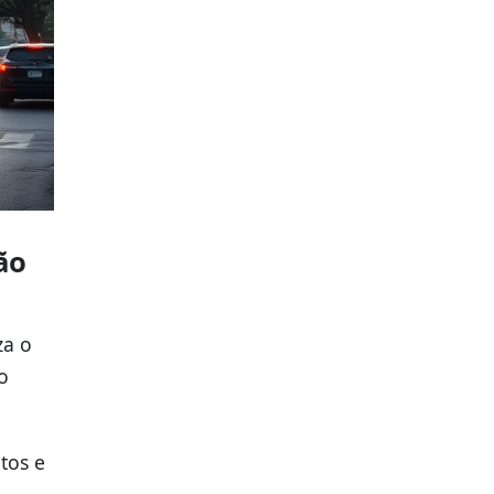
ão
za o
o
tos e