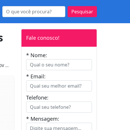
Pesquisar
s
Fale conosco!
* Nome:
V ...
* Email:
Telefone:
* Mensagem: