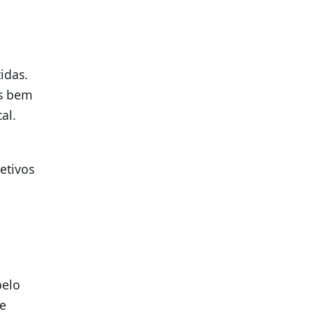
idas.
is bem
al.
etivos
pelo
de