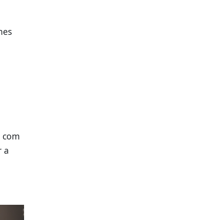
hes
s com
r a