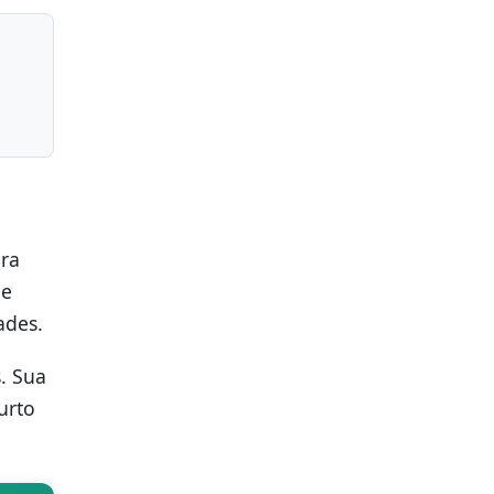
ira
e
ades.
. Sua
urto