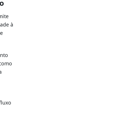
do
mite
dade à
de
nto
 como
a
fluxo