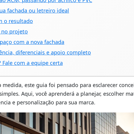
 ao ACM, passando por acrílico e PVC
ua fachada ou letreiro ideal
m o resultado
 no projeto
espaço com a nova fachada
ência, diferenciais e apoio completo
 Fale com a equipe certa
edida, este guia foi pensado para esclarecer concei
imples. Aqui, você aprenderá a planejar, escolher mat
tência e personalização para sua marca.