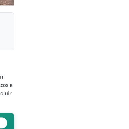
om
scos e
oluir