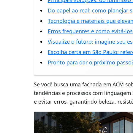
Principais soluções: do luminoso
Do papel ao real: como planejar s
Tecnologia e materiais que eleva
Erros frequentes e como evitá-los
Visualize o futuro: imagine seu 
Escolha certa em São Paulo: refer
Pronto para dar o próximo passo?
Se você busca uma fachada em ACM sob m
tendências e processos com linguagem s
e evitar erros, garantindo beleza, resis