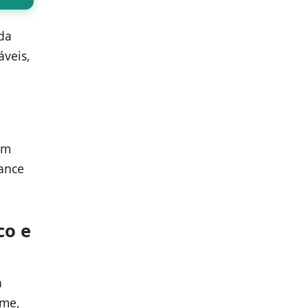
da
áveis,
am
mance
co e
a
ume,