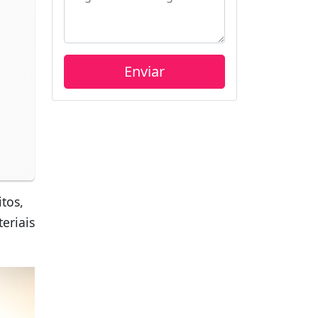
tos,
eriais