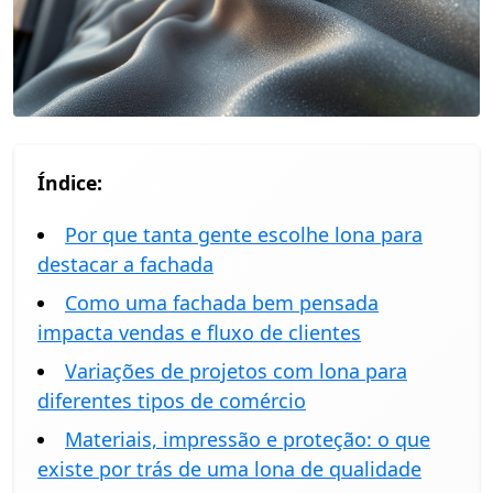
Índice:
Por que tanta gente escolhe lona para
destacar a fachada
Como uma fachada bem pensada
impacta vendas e fluxo de clientes
Variações de projetos com lona para
diferentes tipos de comércio
Materiais, impressão e proteção: o que
existe por trás de uma lona de qualidade