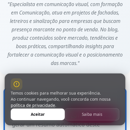
"Especialista em comunicação visual, com formação
em Comunicação, atua em projetos de fachadas,
letreiros e sinalização para empresas que buscam
presença marcante no ponto de venda. No blog,
produz conteúdos sobre mercado, tendências e
boas práticas, compartilhando insights para
fortalecer a comunicação visual e o posicionamento
das marcas."
Temos cookies para melhorar sua experiência.
Resuma esse artigo com
Ao continuar navegando, você concorda com nossa
Inteligência Artificial
política de privacidade
.
Aceitar
Saiba mais
Fale Conosco
Clique em uma das opções abaixo para
gerar um resumo automático deste