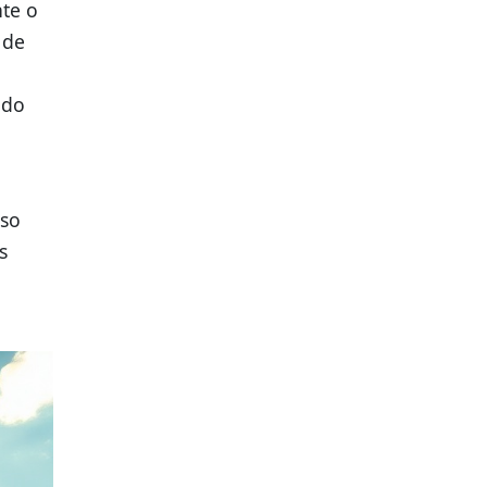
te o
 de
 do
sso
s