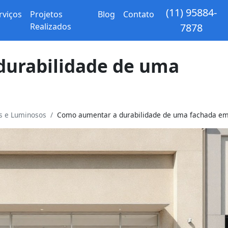
(11) 95884-
rviços
Projetos
Blog
Contato
Realizados
7878
urabilidade de uma
os e Luminosos
Como aumentar a durabilidade de uma fachada em