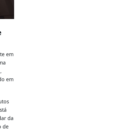
e
nte em
Uma
,
ndo em
utos
stá
dar da
o de