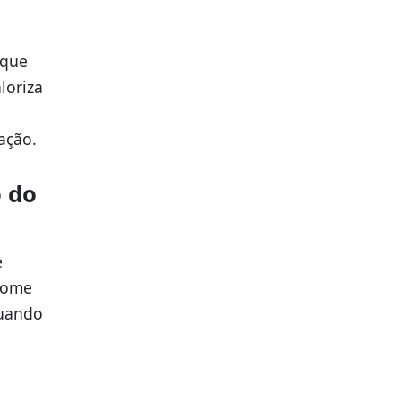
 que
loriza
ação.
 do
e
 nome
quando