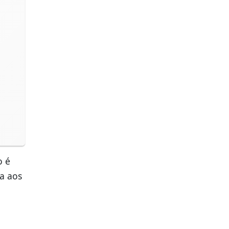
o é
a aos