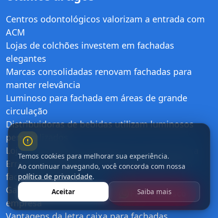
Centros odontológicos valorizam a entrada com
ACM
Lojas de colchões investem em fachadas
elegantes
Marcas consolidadas renovam fachadas para
manter relevância
Luminoso para fachada em áreas de grande
circulação
Distribuidoras de bebidas utilizam luminosos
personalizados
Lojas de calçados se destacam com letra caixa
Temos cookies para melhorar sua experiência.
Erros que comprometem o resultado de uma
Ao continuar navegando, você concorda com nossa
fachada comercial
política de privacidade
.
Galpões industriais reforçam a identidade da
Aceitar
Saiba mais
Fale Conosco
empresa
Vantagens da letra caixa para fachadas