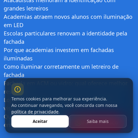
Atacadistas melhoram a identificação com
grandes letreiros
Academias atraem novos alunos com iluminação
em LED
Escolas particulares renovam a identidade pela
fachada
Por que academias investem em fachadas
iluminadas
Como iluminar corretamente um letreiro de
fachada
Fachada em ACM ou vidro: qual oferece melhor
resultado
Temos cookies para melhorar sua experiência.
Lojas de cosméticos valorizam a experiência
Ao continuar navegando, você concorda com nossa
visual
política de privacidade
.
Quando vale a pena reformar a fachada da
Aceitar
Saiba mais
Fale Conosco
empresa