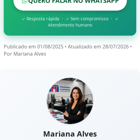
QUERO FALAR NO WHATSAPP
✓ Resposta rápida · ✓ Sem compromisso · ✓
Atendimento humano
Publicado em 01/08/2025
•
Atualizado em 28/07/2026
•
Por
Mariana Alves
Mariana Alves