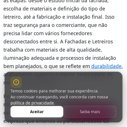
as etapas: desde o estudo inicial da fachada,
escolha de materiais e definição do tipo de
letreiro, até a fabricação e instalação final. Isso
traz segurança para o comerciante, que não
precisa lidar com vários fornecedores
desconectados entre si. A Fachadas e Letreiros
trabalha com materiais de alta qualidade,
iluminação adequada e processos de instalação
bem planejados, o que se reflete em
durabilidade
,
acabamento superior e menor necessidade de
manutenção frequente.
Temos cookies para melhorar sua experiência.
Para quem possui padaria em bairros
Ao continuar navegando, você concorda com nossa
política de privacidade
.
movimentados, como Parque São Domingos e
Aceitar
Saiba mais
outras regiões de São Paulo, contar com uma
Fale Conosco
empresa que entende as particularidades da