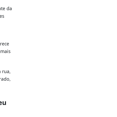
nte da
es
rece
 mais
 rua,
rado,
eu