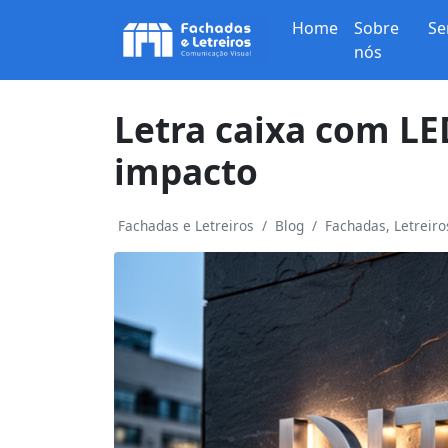
Home
Sobre
Se
nós
Letra caixa com LE
impacto
Fachadas e Letreiros
Blog
Fachadas, Letreir