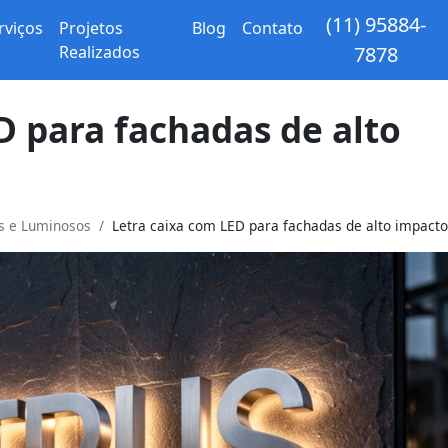
(11) 95884-
rviços
Projetos
Blog
Contato
Realizados
7878
D para fachadas de alto
os e Luminosos
Letra caixa com LED para fachadas de alto impacto