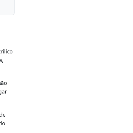
rílico
a,
são
gar
 de
ado