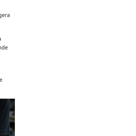
gera
a
ande
e