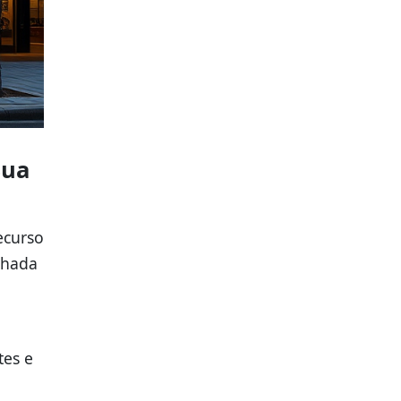
Sua
ecurso
lhada
tes e