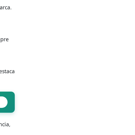
arca.
mpre
estaca
ncia,