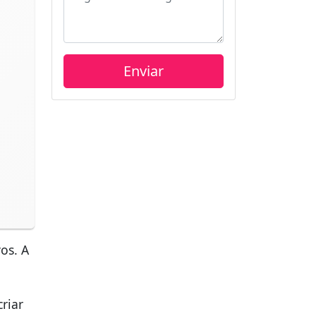
os. A
riar