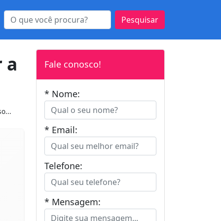
Pesquisar
 a
Fale conosco!
* Nome:
o...
* Email:
Telefone:
* Mensagem: