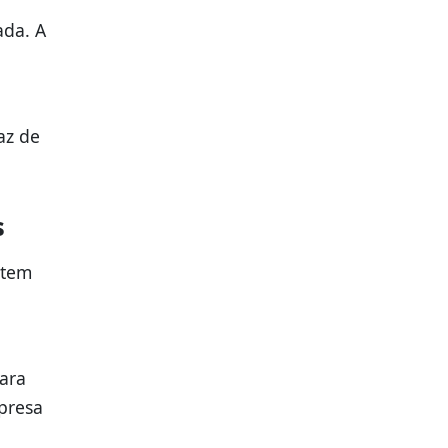
ada. A
az de
s
stem
ara
presa