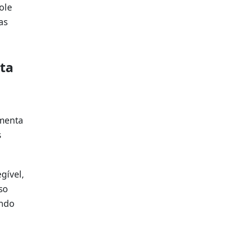
ole
as
ta
umenta
s
gível,
so
ando