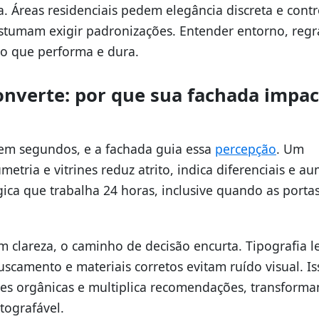
a. Áreas residenciais pedem elegância discreta e contr
stumam exigir padronizações. Entender entorno, regr
eto que performa e dura.
onverte: por que sua fachada impac
 em segundos, e a fachada guia essa
percepção
. Um
metria e vitrines reduz atrito, indica diferenciais e a
gica que trabalha 24 horas, inclusive quando as porta
clareza, o caminho de decisão encurta. Tipografia le
scamento e materiais corretos evitam ruído visual. Is
fies orgânicas e multiplica recomendações, transform
ografável.