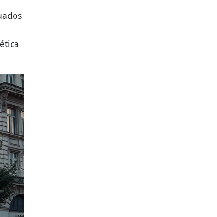
quados
ética