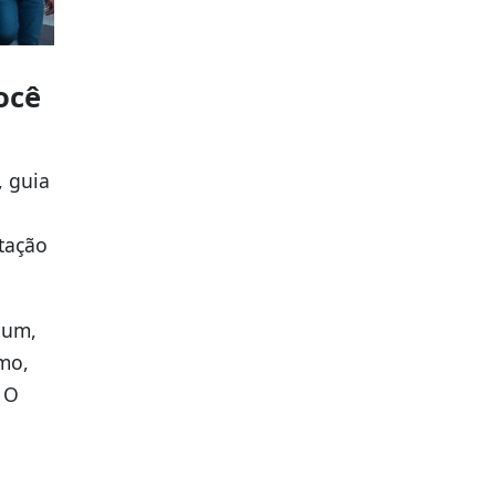
ocê
, guia
tação
ium,
mo,
 O