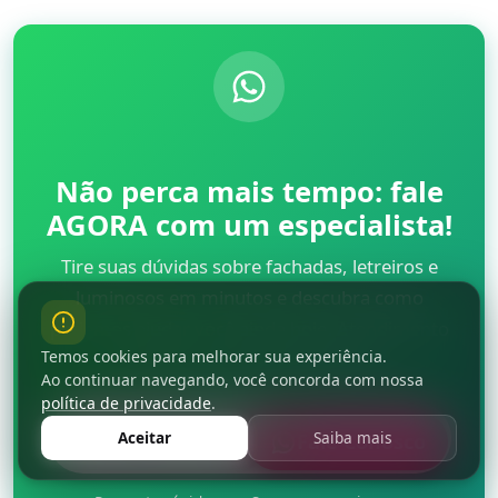
Não perca mais tempo: fale
AGORA com um especialista!
Tire suas dúvidas sobre fachadas, letreiros e
luminosos em minutos e descubra como
podemos ajudar você ainda hoje. Atendimento
Temos cookies para melhorar sua experiência.
rápido e direto pelo WhatsApp.
Ao continuar navegando, você concorda com nossa
política de privacidade
.
QUERO FALAR NO WHATSAPP
Aceitar
Saiba mais
Fale Conosco