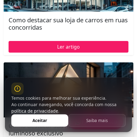
Como destacar sua loja de carros em ruas
concorridas
Ler artigo
Temos cookies para melhorar sua experiência.
Ao continuar navegando, você concorda com nossa
política de privacidade
.
Aceitar
Saiba mais
Fale Conosco
Como destacar sua marca com um
luminoso exclusivo