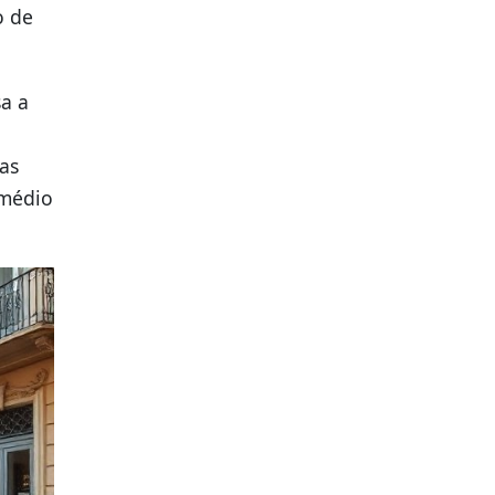
o de
sa a
as
 médio