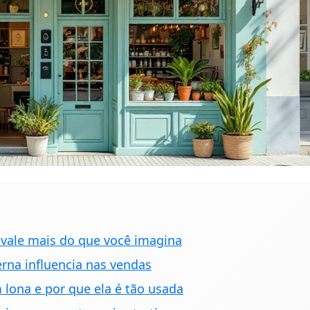
 vale mais do que você imagina
na influencia nas vendas
lona e por que ela é tão usada