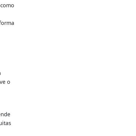
l como
sforma
a
a
lve o
tende
uitas