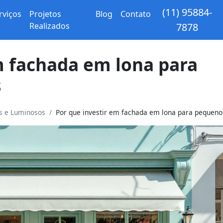
(11) 95884-
rviços
Projetos
Blog
Contato
Realizados
7878
m fachada em lona para
s
os e Luminosos
Por que investir em fachada em lona para pequenos