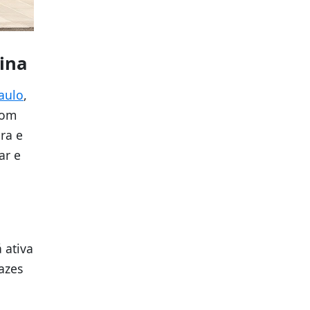
ina
aulo
,
com
ra e
ar e
a
 ativa
azes