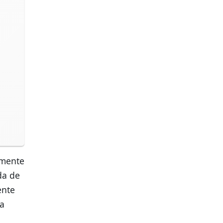
amente
da de
ente
 a